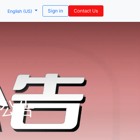
Sign in
Contact Us
English (US)
级公告