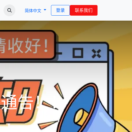
登录
联系我们
简体中文
回通告！！