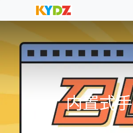
首页
产品中心
问题
内置式手